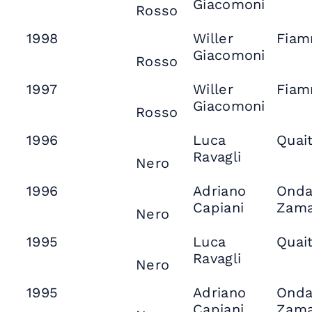
Giacomoni
Rosso
1998
Willer
Fia
Giacomoni
Rosso
1997
Willer
Fia
Giacomoni
Rosso
1996
Luca
Quai
Ravagli
Nero
1996
Adriano
Onda
Capiani
Zama
Nero
1995
Luca
Quai
Ravagli
Nero
1995
Adriano
Onda
Capiani
Zama