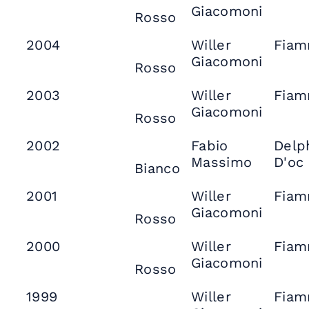
Giacomoni
Rosso
2004
Willer
Fia
Giacomoni
Rosso
2003
Willer
Fia
Giacomoni
Rosso
2002
Fabio
Delp
Massimo
D'oc
Bianco
2001
Willer
Fia
Giacomoni
Rosso
2000
Willer
Fia
Giacomoni
Rosso
1999
Willer
Fia