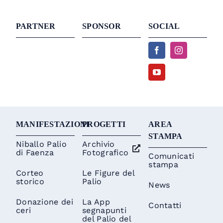
PARTNER
SPONSOR
SOCIAL
MANIFESTAZIONI
PROGETTI
AREA
STAMPA
Niballo Palio
Archivio
di Faenza
Fotografico
Comunicati
stampa
Corteo
Le Figure del
storico
Palio
News
Donazione dei
La App
Contatti
ceri
segnapunti
del Palio del