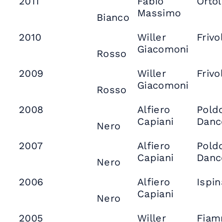
2011
Fabio
Orto
Massimo
Bianco
2010
Willer
Frivo
Giacomoni
Rosso
2009
Willer
Frivo
Giacomoni
Rosso
2008
Alfiero
Pold
Capiani
Danc
Nero
2007
Alfiero
Pold
Capiani
Danc
Nero
2006
Alfiero
Ispin
Capiani
Nero
2005
Willer
Fia