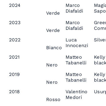
2024
Marco
Magi
Diafaldi
Sapo
Verde
2023
Marco
Gree
Diafaldi
Com
Verde
2022
Luca
Silv
Innocenzi
Bianco
2021
Matteo
Kelly
Tabanelli
blac
Nero
2019
Matteo
Kelly
Tabanelli
blac
Nero
2018
Valentino
Usur
Medori
Rosso