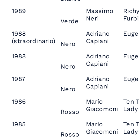
1989
Massimo
Rich
Neri
Furbi
Verde
1988
Adriano
Euge
(straordinario)
Capiani
Nero
1988
Adriano
Euge
Capiani
Nero
1987
Adriano
Euge
Capiani
Nero
1986
Mario
Ten 
Giacomoni
Lady
Rosso
1985
Mario
Ten 
Giacomoni
Lady
Rosso