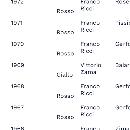
1972
Franco
Rose
Ricci
Rosso
1971
Franco
Pissi
Ricci
Rosso
1970
Franco
Gerf
Ricci
Rosso
1969
Vittorio
Baia
Zama
Giallo
1968
Franco
Gerf
Ricci
Rosso
1967
Franco
Gerf
Ricci
Rosso
1966
Franco
Zima