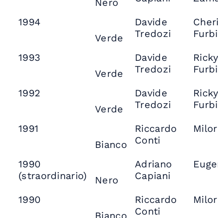
Nero
1994
Davide
Cher
Tredozi
Furbi
Verde
1993
Davide
Rick
Tredozi
Furbi
Verde
1992
Davide
Rick
Tredozi
Furbi
Verde
1991
Riccardo
Milo
Conti
Bianco
1990
Adriano
Euge
(straordinario)
Capiani
Nero
1990
Riccardo
Milo
Conti
Bianco