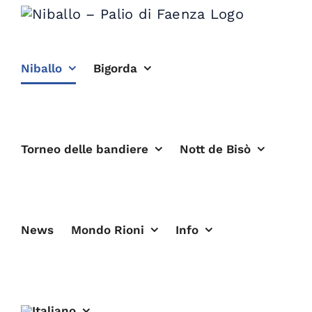
Salta
al
contenuto
Niballo
Bigorda
Torneo delle bandiere
Nott de Bisò
News
Mondo Rioni
Info