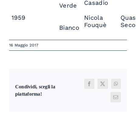
Casadio
Verde
1959
Nicola
Quas
Fouquè
Seco
Bianco
16 Maggio 2017
Facebook
X
WhatsAp
Condividi, scegli la
piattaforma!
Email