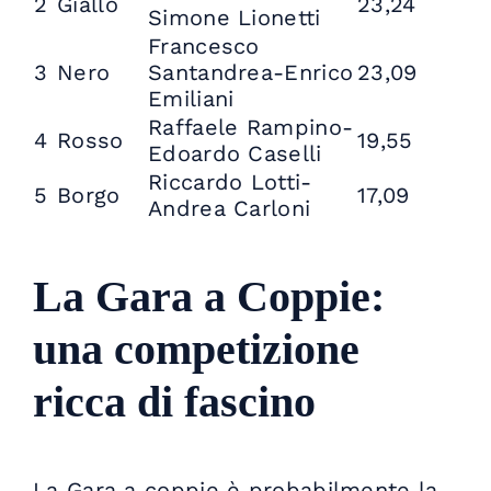
2
Giallo
23,24
Simone Lionetti
Francesco
3
Nero
Santandrea-Enrico
23,09
Emiliani
Raffaele Rampino-
4
Rosso
19,55
Edoardo Caselli
Riccardo Lotti-
5
Borgo
17,09
Andrea Carloni
La Gara a Coppie:
una competizione
ricca di fascino
La Gara a coppie è probabilmente la