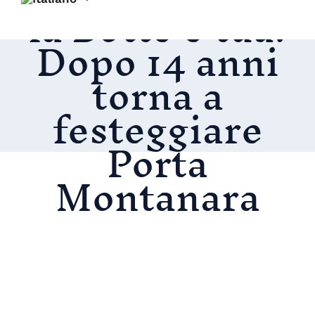
la Botte è tua!
Dopo 14 anni
torna a
festeggiare
Porta
Montanara