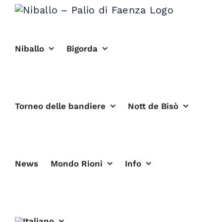
Salta
al
contenuto
Niballo
Bigorda
Torneo delle bandiere
Nott de Bisò
News
Mondo Rioni
Info
Rione Verde: