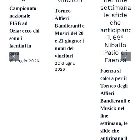
Campionato
Torneo
nazionale
Alfieri
FISB ad
Bandieranti e
Oria: ecco chi
Musici del 20
sono i
e 21 giugno: i
faentini in
nomi dei
gara
vincitori
15 Luglio 2026
22 Giugno
2026
Faenza si
colora per il
Torneo degli
Alfieri
Bandieranti e
Musici: nel
fine
settimana, le
sfide che
anticipano il