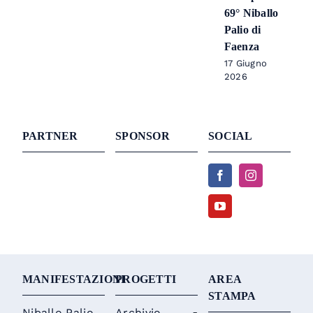
69° Niballo
Palio di
Faenza
17 Giugno
2026
PARTNER
SPONSOR
SOCIAL
MANIFESTAZIONI
PROGETTI
AREA
STAMPA
Niballo Palio
Archivio