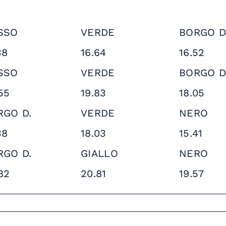
SSO
VERDE
BORGO D
38
16.64
16.52
SSO
VERDE
BORGO D
55
19.83
18.05
RGO D.
VERDE
NERO
38
18.03
15.41
RGO D.
GIALLO
NERO
82
20.81
19.57