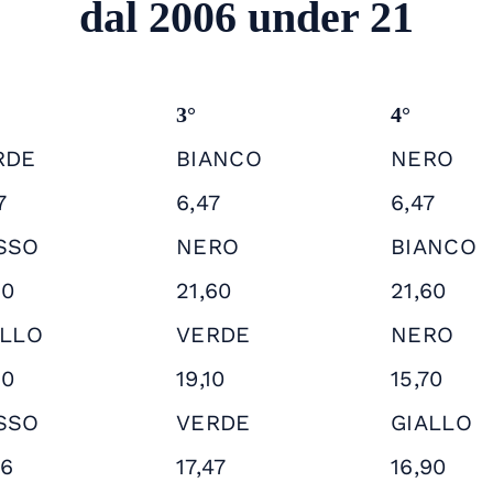
dal 2006 under 21
3°
4°
RDE
BIANCO
NERO
7
6,47
6,47
SSO
NERO
BIANCO
10
21,60
21,60
ALLO
VERDE
NERO
10
19,10
15,70
SSO
VERDE
GIALLO
86
17,47
16,90