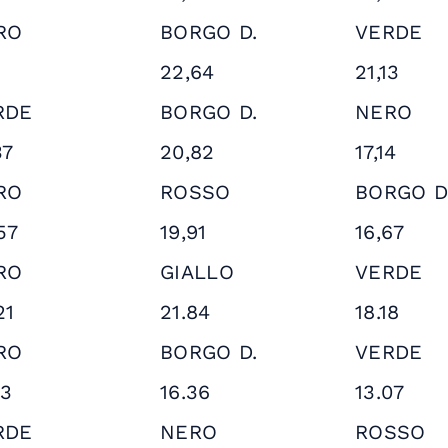
RO
BORGO D.
VERDE
22,64
21,13
RDE
BORGO D.
NERO
37
20,82
17,14
RO
ROSSO
BORGO D
57
19,91
16,67
RO
GIALLO
VERDE
21
21.84
18.18
RO
BORGO D.
VERDE
73
16.36
13.07
RDE
NERO
ROSSO