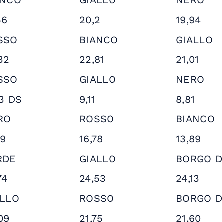
ANCO
GIALLO
NERO
56
20,2
19,94
SSO
BIANCO
GIALLO
32
22,81
21,01
SSO
GIALLO
NERO
73 DS
9,11
8,81
RO
ROSSO
BIANCO
49
16,78
13,89
RDE
GIALLO
BORGO D
74
24,53
24,13
ALLO
ROSSO
BORGO D
09
21,75
21,60