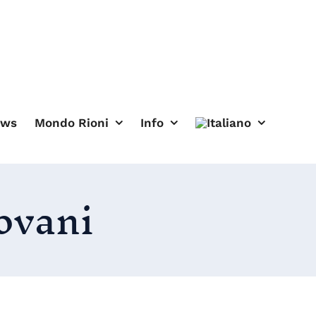
ews
Mondo Rioni
Info
ovani