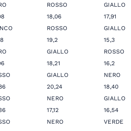
RO
ROSSO
GIALLO
08
18,06
17,91
ANCO
ROSSO
GIALLO
78
19,2
15,3
RO
GIALLO
ROSSO
96
18,21
16,2
SSO
GIALLO
NERO
86
20,24
18,40
SSO
NERO
GIALLO
36
17,12
16,54
SSO
NERO
VERDE