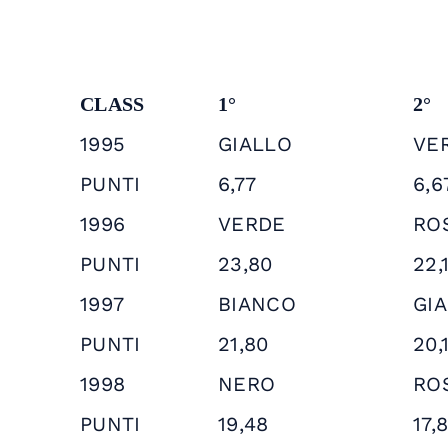
CLASS
1°
2°
1995
GIALLO
VE
PUNTI
6,77
6,6
1996
VERDE
RO
PUNTI
23,80
22,
1997
BIANCO
GI
PUNTI
21,80
20,
1998
NERO
RO
PUNTI
19,48
17,