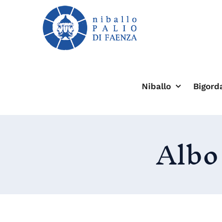
Salta
al
contenuto
Niballo
Bigord
Albo