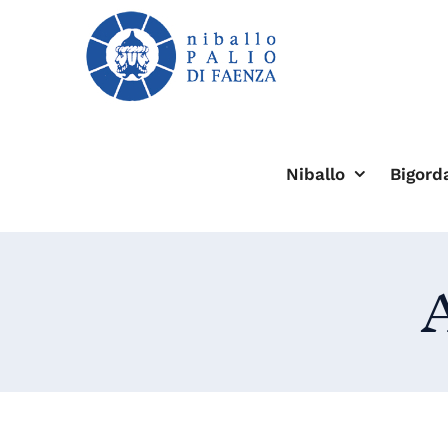
Salta
al
contenuto
Niballo
Bigord