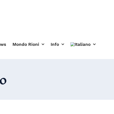
ews
Mondo Rioni
Info
o