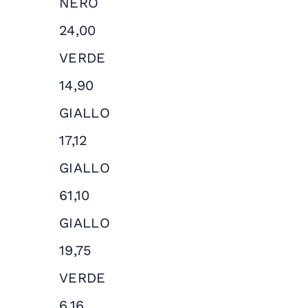
NERO
24,00
VERDE
14,90
GIALLO
17,12
GIALLO
61,10
GIALLO
19,75
VERDE
6,16