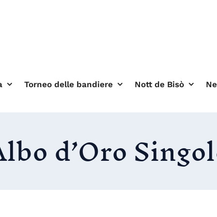
a
Torneo delle bandiere
Nott de Bisò
N
Albo d’Oro Singol