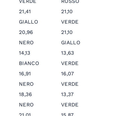
VERDE
ROSSO
21,41
21,10
GIALLO
VERDE
20,96
21,10
NERO
GIALLO
14,13
13,63
BIANCO
VERDE
16,91
16,07
NERO
VERDE
18,36
13,37
NERO
VERDE
21,01
15,87