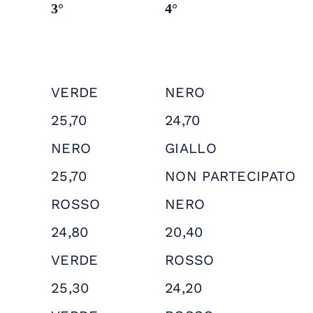
3°
4°
VERDE
NERO
25,70
24,70
NERO
GIALLO
25,70
NON PARTECIPATO
ROSSO
NERO
24,80
20,40
VERDE
ROSSO
25,30
24,20