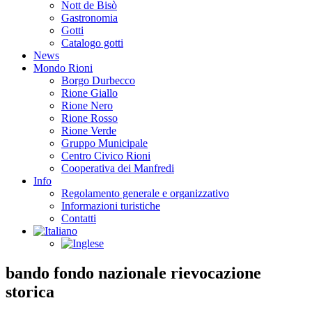
Nott de Bisò
Gastronomia
Gotti
Catalogo gotti
News
Mondo Rioni
Borgo Durbecco
Rione Giallo
Rione Nero
Rione Rosso
Rione Verde
Gruppo Municipale
Centro Civico Rioni
Cooperativa dei Manfredi
Info
Regolamento generale e organizzativo
Informazioni turistiche
Contatti
bando fondo nazionale rievocazione
storica