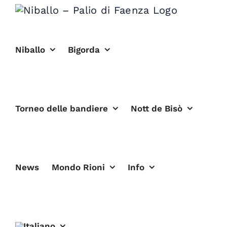
Salta
al
contenuto
Niballo
Bigorda
Torneo delle bandiere
Nott de Bisò
News
Mondo Rioni
Info