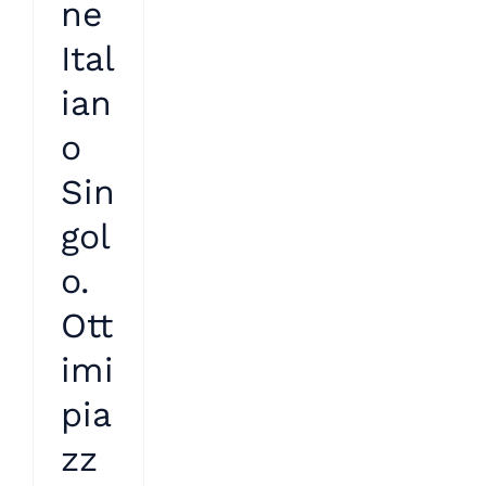
ne
Ital
ian
o
Sin
gol
o.
Ott
imi
pia
zz