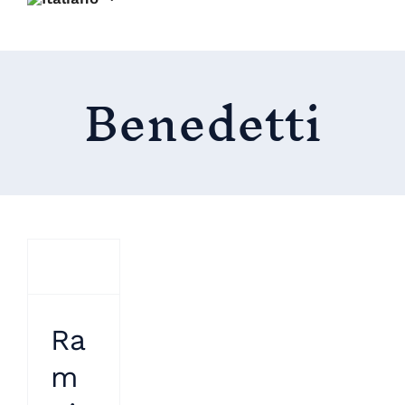
Benedetti
Ra
m