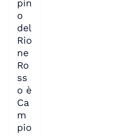
pin
o
del
Rio
ne
Ro
ss
o è
Ca
m
pio