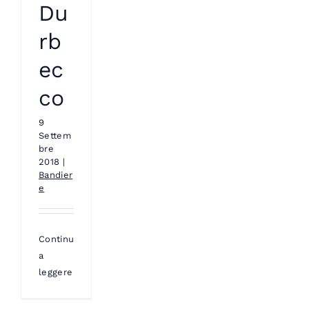
Du
rb
ec
co
9
Settem
bre
2018
|
Bandier
e
Continua
a
leggere