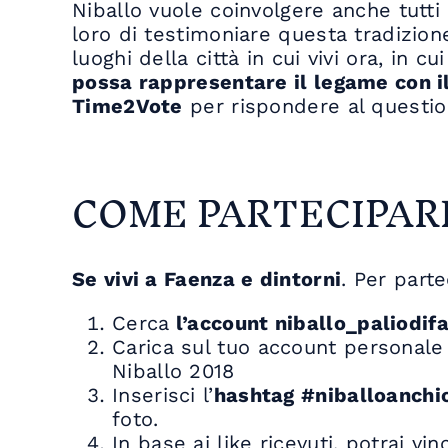
Niballo vuole coinvolgere anche tutti
loro di testimoniare questa tradizion
luoghi della città in cui vivi ora, in c
possa rappresentare il legame con il
Time2Vote
per rispondere al question
COME PARTECIPAR
Se vivi a Faenza e dintorni
. Per part
Cerca
l’account niballo_paliodi
Carica sul tuo account personale 
Niballo 2018
Inserisci l’
hashtag #niballoanch
foto.
In base ai like ricevuti, potrai vi