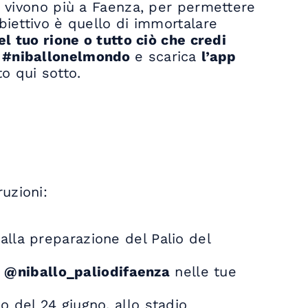
n vivono più a Faenza, per permettere
biettivo è quello di immortalare
el tuo rione o tutto ciò che credi
g
#niballonelmondo
e scarica
l’app
o qui sotto.
uzioni:
alla preparazione del Palio del
a
@niballo_paliodifaenza
nelle tue
io del 24 giugno, allo stadio