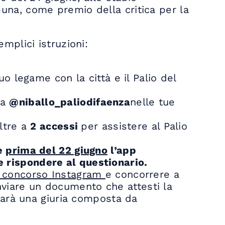
ibuna, come premio della critica per la
mplici istruzioni:
o legame con la città e il Palio del
ga
@niballo_paliodifaenza
nelle tue
ltre a
2 accessi
per assistere al Palio
re
prima del 22 giugno
l’app
 e rispondere al questionario.
l concorso Instagram
e concorrere a
 inviare un documento che attesti la
 sarà una giuria composta da