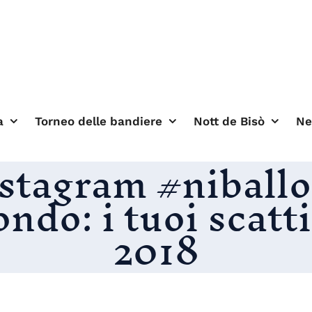
a
Torneo delle bandiere
Nott de Bisò
N
stagram #niball
do: i tuoi scatti,
2018