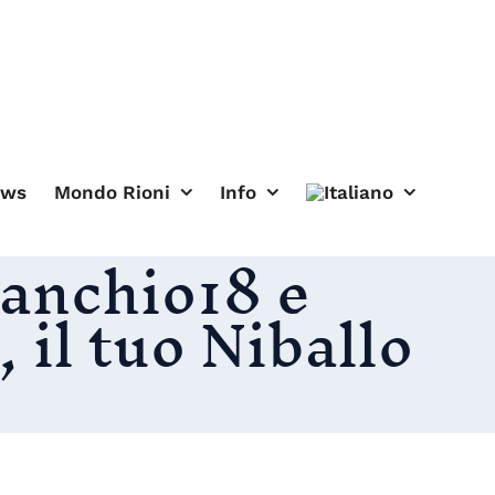
ews
Mondo Rioni
Info
oanchio18 e
 il tuo Niballo