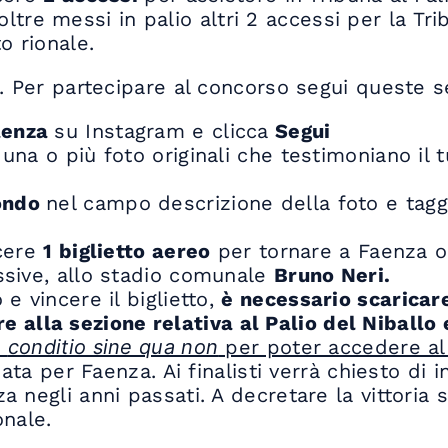
ltre messi in palio altri 2 accessi per la Tr
o rionale.
. Per partecipare al concorso segui queste se
faenza
su Instagram e clicca
Segui
na o più foto originali che testimoniano il tu
ondo
nel campo descrizione della foto e tag
ncere
1 biglietto aereo
per tornare a Faenza o
ssive, allo stadio comunale
Bruno Neri.
e vincere il biglietto,
è necessario scarica
re alla sezione relativa al Palio del Niballo
a
conditio sine qua non
per poter accedere a
ndata per Faenza. Ai finalisti verrà chiesto di
a negli anni passati. A decretare la vittoria
onale.