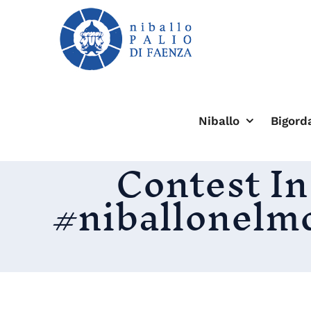
Salta
al
contenuto
Niballo
Bigord
Contest In
#niballonelmon