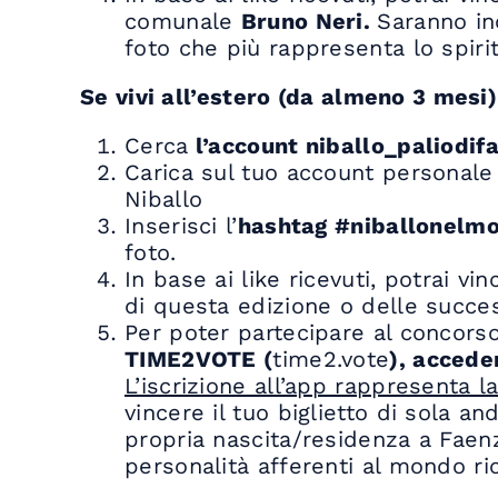
comunale
Bruno Neri.
Saranno ino
foto che più rappresenta lo spirit
Se vivi all’estero (da almeno 3 mesi)
Cerca
l’account niballo_paliodi
Carica sul tuo account personale u
Niballo
Inserisci l’
hashtag #niballonelm
foto.
In base ai like ricevuti, potrai vi
di questa edizione o delle succe
Per poter partecipare al concorso 
TIME2VOTE (
time2.vote
), accede
L’iscrizione all’app rappresenta l
vincere il tuo biglietto di sola a
propria nascita/residenza a Faenz
personalità afferenti al mondo ri