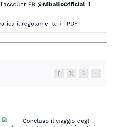
ll’account FB
@NiballoOfficial
il
arica il regolamento in PDF
Facebook
X
WhatsApp
Email