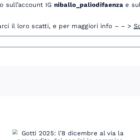
o sull’account IG
niballo_paliodifaenza
e su
rci il loro scatti, e per maggiori info – – >
Sc