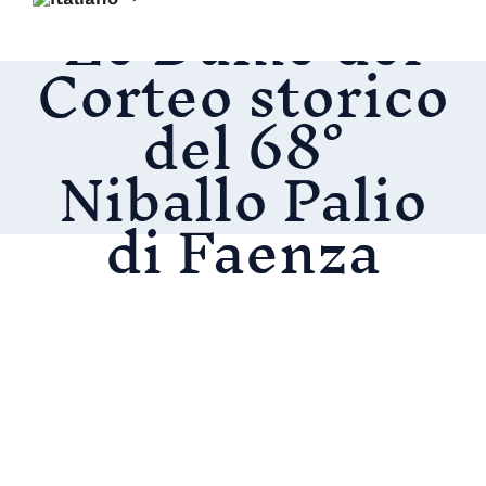
Le Dame del
Corteo storico
del 68°
Niballo Palio
di Faenza