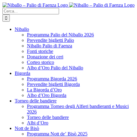
Salta
al
Cerca
contenuto
per:
Niballo
Programma Palio del Niballo 2026
Prevendite biglietti Palio
Niballo Palio di Faenza
Fonti storiche
Donazione dei ceri
Corteo storico
Albo d’Oro Palio del Niballo
Bigorda
Programma Bigorda 2026
Prevendite biglietti Bigorda
La Bigorda d’Oro
Albo d’Oro Bigorda
Torneo delle bandiere
Programma Torneo degli Alfieri bandieranti e Musici
2026
Torneo delle bandiere
Albi d’Oro
Nott de Bisò
Programma Nott deʼ Bisò 2025