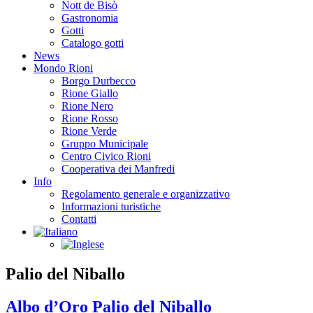
Nott de Bisò
Gastronomia
Gotti
Catalogo gotti
News
Mondo Rioni
Borgo Durbecco
Rione Giallo
Rione Nero
Rione Rosso
Rione Verde
Gruppo Municipale
Centro Civico Rioni
Cooperativa dei Manfredi
Info
Regolamento generale e organizzativo
Informazioni turistiche
Contatti
Palio del Niballo
Albo d’Oro Palio del Niballo