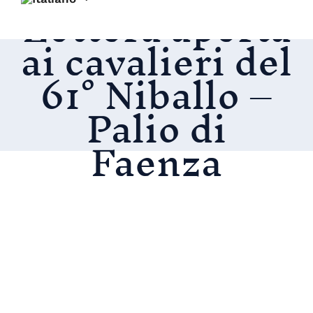
Lettera aperta
ai cavalieri del
61° Niballo –
Palio di
Faenza