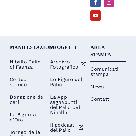
MANIFESTAZIONI
PROGETTI
AREA
STAMPA
Niballo Palio
Archivio
di Faenza
Fotografico
Comunicati
stampa
Corteo
Le Figure del
storico
Palio
News
Donazione dei
La App
Contatti
ceri
segnapunti
del Palio del
Niballo
La Bigorda
d’Oro
Il podcast
del Palio
Torneo delle