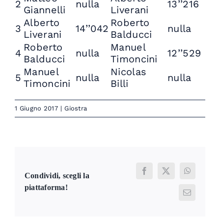
2
nulla
13’’216
Giannelli
Liverani
Alberto
Roberto
3
14’’042
nulla
Liverani
Balducci
Roberto
Manuel
4
nulla
12’’529
Balducci
Timoncini
Manuel
Nicolas
5
nulla
nulla
Timoncini
Billi
1 Giugno 2017
|
Giostra
Facebook
X
WhatsAp
Condividi, scegli la
piattaforma!
Email