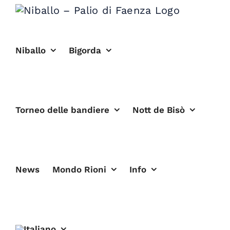
Salta
al
contenuto
Niballo
Bigorda
Torneo delle bandiere
Nott de Bisò
News
Mondo Rioni
Info