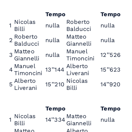
Tempo
Tempo
Nicolas
Roberto
1
nulla
nulla
Billi
Balducci
Roberto
Matteo
2
nulla
nulla
Balducci
Giannelli
Matteo
Manuel
3
nulla
12’’526
Giannelli
Timoncini
Manuel
Alberto
4
13’’144
15’’623
Timoncini
Liverani
Alberto
Nicolas
5
15’’210
14’’920
Liverani
Billi
Tempo
Tempo
Nicolas
Matteo
1
14’’334
nulla
Billi
Giannelli
Matteo
Alberto