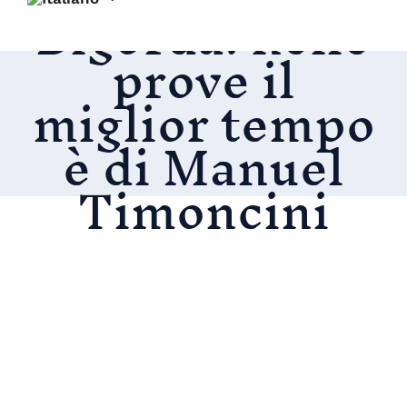
Bigorda: nelle
prove il
miglior tempo
è di Manuel
Timoncini