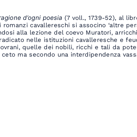
 ragione d’ogni poesia
(7 voll., 1739-52), al lib
romanzi cavallereschi si associno ‘altre pers
ndosi alla lezione del coevo Muratori, arricch
radicato nelle istituzioni cavalleresche e fe
sovrani, quelle dei nobili, ricchi e tali da po
co ceto ma secondo una interdipendenza vassal