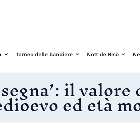
a
Torneo delle bandiere
Nott de Bisò
N
nsegna’: il valore
edioevo ed età m