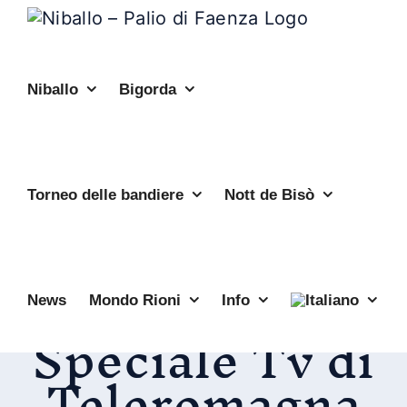
Salta
al
contenuto
Niballo
Bigorda
Torneo delle bandiere
Nott de Bisò
News
Mondo Rioni
Info
Speciale Tv di
Teleromagna