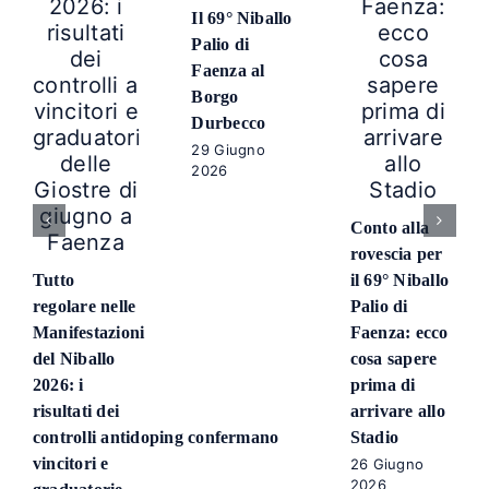
Il 69° Niballo
Palio di
Faenza al
Borgo
Durbecco
29 Giugno
2026
Conto alla
rovescia per
Tutto
il 69° Niballo
regolare nelle
Palio di
Manifestazioni
Faenza: ecco
del Niballo
cosa sapere
2026: i
prima di
risultati dei
arrivare allo
controlli antidoping confermano
Stadio
vincitori e
26 Giugno
2026