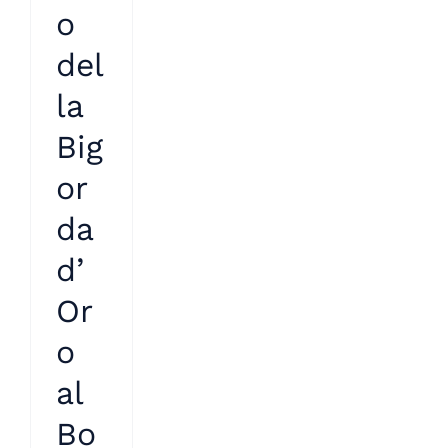
o
del
la
Big
or
da
d’
Or
o
al
Bo