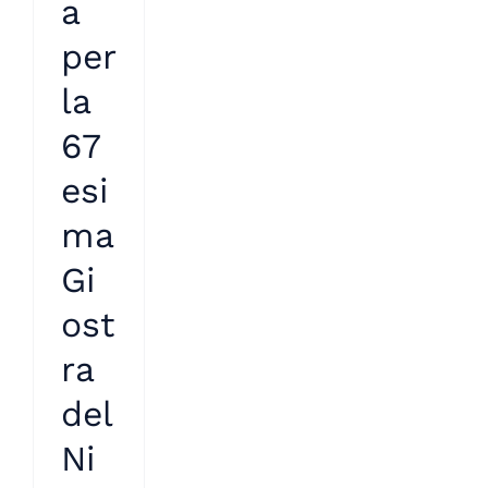
a
per
la
67
esi
ma
Gi
ost
ra
del
Ni