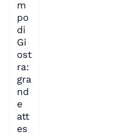
m
po
di
Gi
ost
ra:
gra
nd
e
att
es