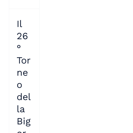
Il
26
°
Tor
ne
o
del
la
Big