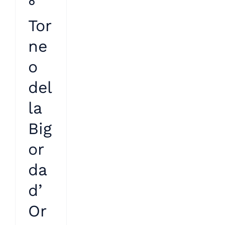
°
Tor
ne
o
del
la
Big
or
da
d’
Or