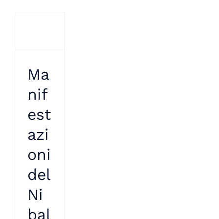
Ma
nif
est
azi
oni
del
Ni
bal