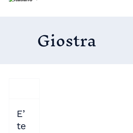
Giostra
E’
te