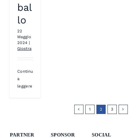
bal
lo
22
Maggio
2024
|
Giostra
Continua
a
leggere
1
2
3
PARTNER
SPONSOR
SOCIAL