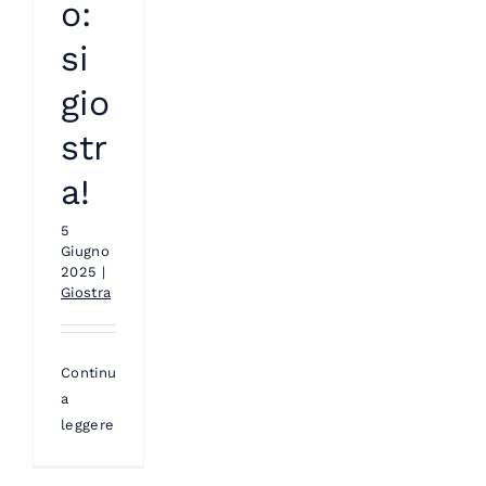
o:
si
gio
str
a!
5
Giugno
2025
|
Giostra
Continua
a
leggere