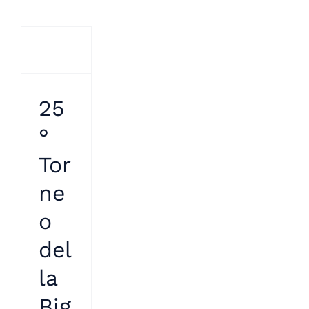
25
°
Tor
ne
o
del
la
Big