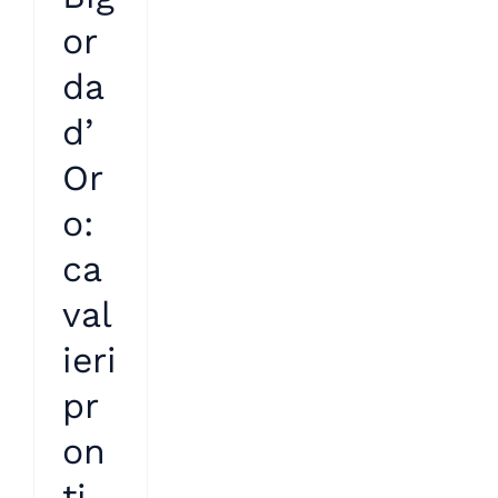
or
da
d’
Or
o:
ca
val
ieri
pr
on
ti