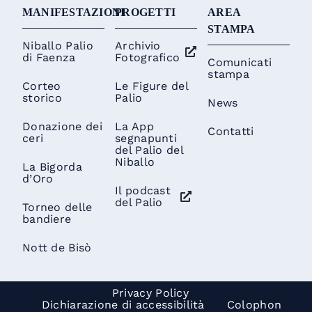
MANIFESTAZIONI
PROGETTI
AREA
STAMPA
Niballo Palio
Archivio
di Faenza
Fotografico
Comunicati
stampa
Corteo
Le Figure del
storico
Palio
News
Donazione dei
La App
Contatti
ceri
segnapunti
del Palio del
Niballo
La Bigorda
d’Oro
Il podcast
del Palio
Torneo delle
bandiere
Nott de Bisò
Privacy Policy
Dichiarazione di accessibilità
Colophon