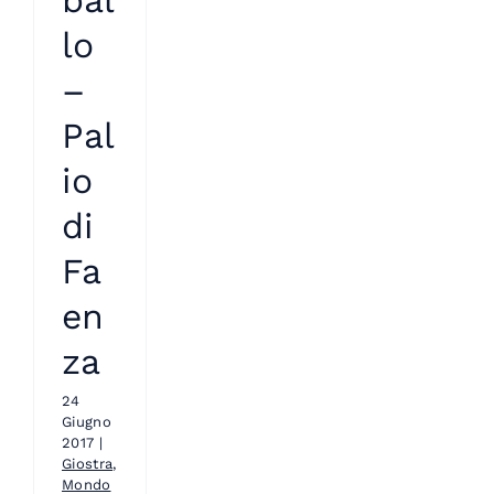
bal
lo
–
Pal
io
di
Fa
en
za
24
Giugno
2017
|
Giostra
,
Mondo