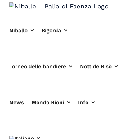
Salta
al
contenuto
Niballo
Bigorda
Torneo delle bandiere
Nott de Bisò
News
Mondo Rioni
Info