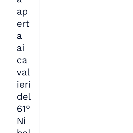
ap
ert
a
ai
ca
val
ieri
del
61°
Ni