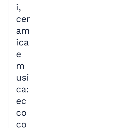
i,
cer
am
ica
e
m
usi
ca:
ec
co
co