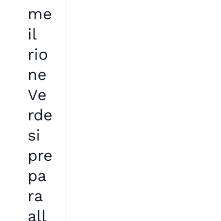
me
il
rio
ne
Ve
rde
si
pre
pa
ra
all