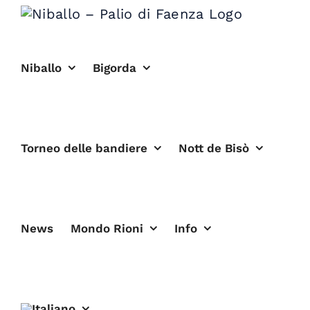
Salta
al
contenuto
Niballo
Bigorda
Torneo delle bandiere
Nott de Bisò
News
Mondo Rioni
Info