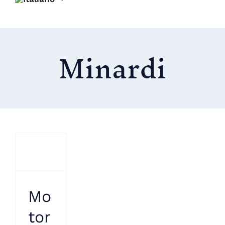
Minardi
Mo
tor