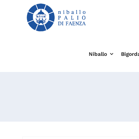
Salta
al
contenuto
Niballo
Bigord