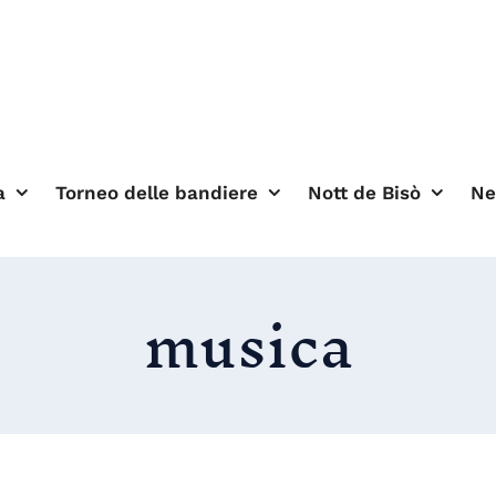
a
Torneo delle bandiere
Nott de Bisò
N
musica