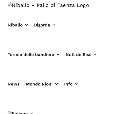
Salta
al
contenuto
Niballo
Bigorda
Torneo delle bandiere
Nott de Bisò
News
Mondo Rioni
Info