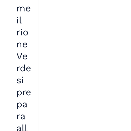
me
il
rio
ne
Ve
rde
si
pre
pa
ra
all