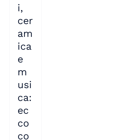
i,
cer
am
ica
e
m
usi
ca:
ec
co
co